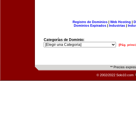
Registro de Dominios
|
Web Hosting
|
D
Dominios Expirados
|
Industrias
|
Indu
Categorías de Dominio:
[Pág. princi
** Precios expre
© 2002/2022 Solo10.com