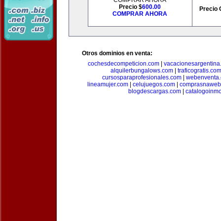
COMPRAR AHORA
Precio $
600.00
Precio 
COMPRAR AHORA
Otros dominios en venta:
cochesdecompeticion.com
|
vacacionesargentina
alquilerbungalows.com
|
traficogratis.co
cursosparaprofesionales.com
|
webenventa
lineamujer.com
|
celujuegos.com
|
comprasnaweb
blogdescargas.com
|
catalogoinmo