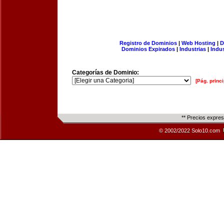
Registro de Dominios
|
Web Hosting
|
D
Dominios Expirados
|
Industrias
|
Indu
Categorías de Dominio:
[Pág. princi
** Precios expre
© 2002/2022 Solo10.com