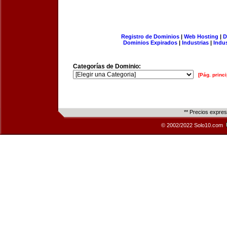
Registro de Dominios
|
Web Hosting
|
D
Dominios Expirados
|
Industrias
|
Indu
Categorías de Dominio:
[Pág. princi
** Precios expre
© 2002/2022 Solo10.com