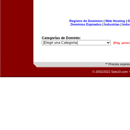
Registro de Dominios
|
Web Hosting
|
D
Dominios Expirados
|
Industrias
|
Indu
Categorías de Dominio:
[Pág. princi
** Precios expre
© 2002/2022 Solo10.com