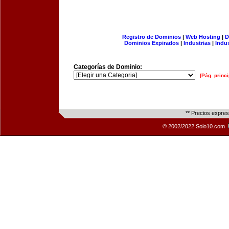
Registro de Dominios
|
Web Hosting
|
D
Dominios Expirados
|
Industrias
|
Indu
Categorías de Dominio:
[Pág. princi
** Precios expre
© 2002/2022 Solo10.com