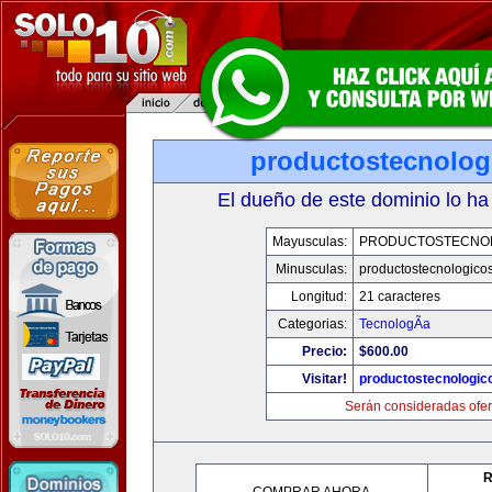
productostecnolog
El dueño de este dominio lo ha
Mayusculas:
PRODUCTOSTECNO
Minusculas:
productostecnologico
Longitud:
21 caracteres
Categorias:
TecnologÃ­a
Precio:
$600.00
Visitar!
productostecnologic
Serán consideradas ofer
R