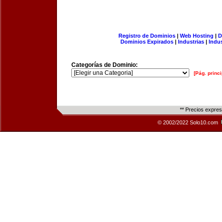
Registro de Dominios
|
Web Hosting
|
D
Dominios Expirados
|
Industrias
|
Indu
Categorías de Dominio:
[Pág. princi
** Precios expre
© 2002/2022 Solo10.com