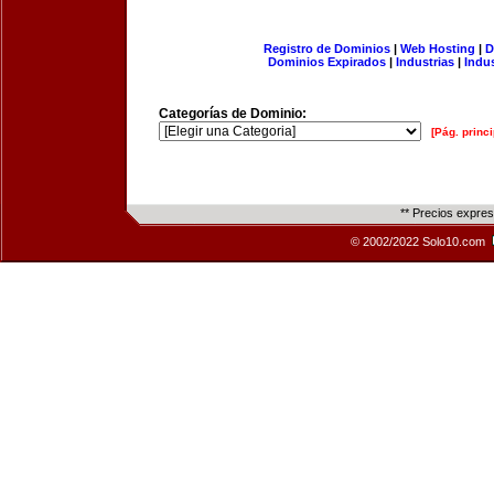
Registro de Dominios
|
Web Hosting
|
D
Dominios Expirados
|
Industrias
|
Indu
Categorías de Dominio:
[Pág. princi
** Precios expre
© 2002/2022 Solo10.com