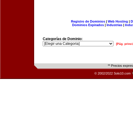
Registro de Dominios
|
Web Hosting
|
D
Dominios Expirados
|
Industrias
|
Indu
Categorías de Dominio:
[Pág. princi
** Precios expre
© 2002/2022 Solo10.com