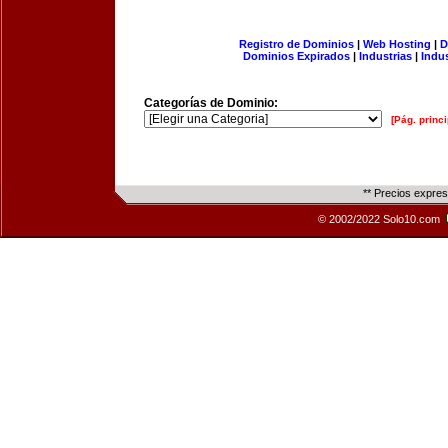
Registro de Dominios
|
Web Hosting
|
D
Dominios Expirados
|
Industrias
|
Indu
Categorías de Dominio:
[Pág. princi
** Precios expre
© 2002/2022 Solo10.com