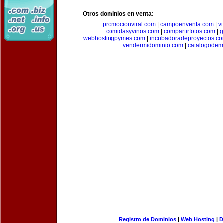
Otros dominios en venta:
promocionviral.com
|
campoenventa.com
|
v
comidasyvinos.com
|
compartirfotos.com
|
g
webhostingpymes.com
|
incubadoradeproyectos.c
vendermidominio.com
|
catalogodem
Registro de Dominios
|
Web Hosting
|
D