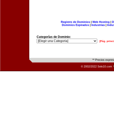
Registro de Dominios
|
Web Hosting
|
D
Dominios Expirados
|
Industrias
|
Indu
Categorías de Dominio:
[Pág. princi
** Precios expre
© 2002/2022 Solo10.com