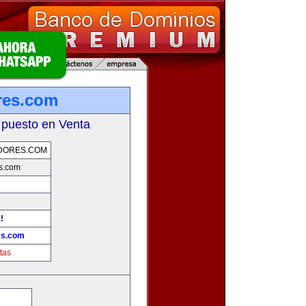
res.com
 puesto en Venta
DORES.COM
s.com
!
es.com
tas