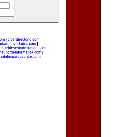
com
|
ciberdirectorio.com
|
uiadenovedades.com
|
nmueblesestadosunidos.com
|
nsultordeinformatica.com
|
hotelesparaeventos.com
|